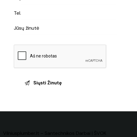
Vilniusplumber.lt
–
Santechnikos Darbai | ŠVOK