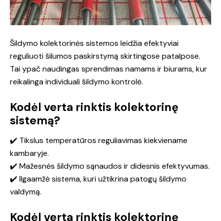
Šildymo kolektorinės sistemos leidžia efektyviai
reguliuoti šilumos paskirstymą skirtingose patalpose.
Tai ypač naudingas sprendimas namams ir biurams, kur
reikalinga individuali šildymo kontrolė.
Kodėl verta rinktis kolektorinę
sistemą?
✔️ Tikslus temperatūros reguliavimas kiekviename
kambaryje.
✔️ Mažesnės šildymo sąnaudos ir didesnis efektyvumas.
✔️ Ilgaamžė sistema, kuri užtikrina patogų šildymo
valdymą.
Kodėl verta rinktis kolektorinę