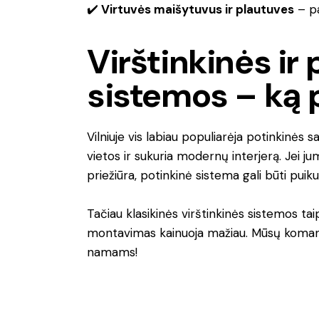
✔️
Virtuvės maišytuvus ir plautuves
– pa
Virštinkinės ir
sistemos – ką p
Vilniuje vis labiau populiarėja potinkinės
vietos ir sukuria modernų interjerą. Jei ju
priežiūra, potinkinė sistema gali būti puik
Tačiau klasikinės virštinkinės sistemos ta
montavimas kainuoja mažiau. Mūsų komanda
namams!