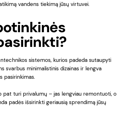
tikimą vandens tiekimą jūsų virtuvei.
 potinkinės
asirinkti?
 santechnikos sistemos, kurios padeda sutaupyti
ms svarbus minimalistinis dizainas ir lengva
us pasirinkimas.
ip pat turi privalumų – jas lengviau remontuoti, o
 padės išsirinkti geriausią sprendimą jūsų