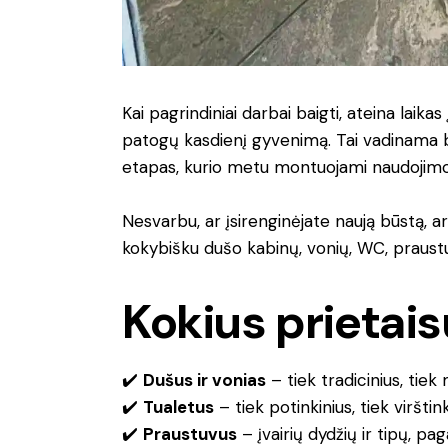
Kai pagrindiniai darbai baigti, ateina laikas
patogų kasdienį gyvenimą. Tai vadinama ba
etapas, kurio metu montuojami naudojimosi
Nesvarbu, ar įsirenginėjate naują būstą, a
kokybišku dušo kabinų, vonių, WC, praus
Kokius prietai
✔️
Dušus ir vonias
– tiek tradicinius, tie
✔️
Tualetus
– tiek potinkinius, tiek viršti
✔️
Praustuvus
– įvairių dydžių ir tipų, paga