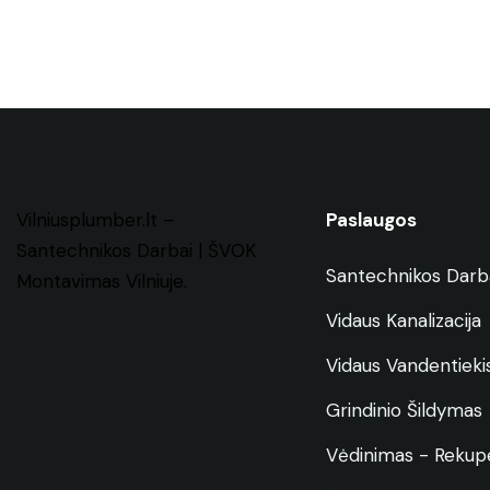
Vilniusplumber.lt
–
Paslaugos
Santechnikos Darbai | ŠVOK
Santechnikos Darb
Montavimas
Vilniuje
.
Vidaus Kanalizacija
Vidaus Vandentieki
Grindinio Šildymas
Vėdinimas - Rekupe