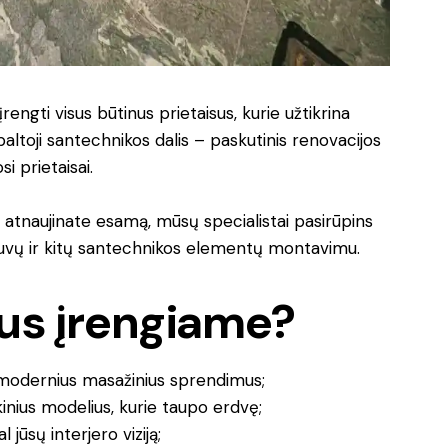
 įrengti visus būtinus prietaisus, kurie užtikrina
ltoji santechnikos dalis – paskutinis renovacijos
 prietaisai.
r atnaujinate esamą, mūsų specialistai pasirūpins
tuvų ir kitų santechnikos elementų montavimu.
sus įrengiame?
k modernius masažinius sprendimus;
nkinius modelius, kurie taupo erdvę;
l jūsų interjero viziją;